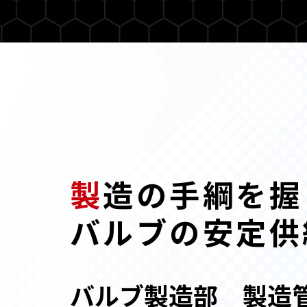
製
造の手綱を握
バルブの安定供
バルブ製造部 製造