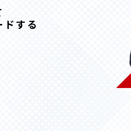
て
ードする