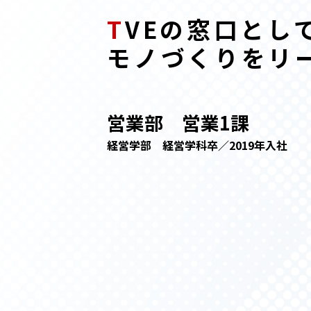
T
VEの窓口とし
モノづくりをリ
営業部 営業1課
経営学部 経営学科卒／2019年入社