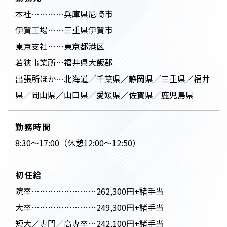
本社…………兵庫県尼崎市
伊賀工場……三重県伊賀市
東京支社……東京都港区
若狭事業所…福井県大飯郡
出張所ほか…北海道／千葉県／静岡県／三重県／福井
県／岡山県／山口県／愛媛県／佐賀県／鹿児島県
勤務時間
8:30～17:00（休憩12:00～12:50）
初任給
院卒……………………262,300円+諸手当
大卒……………………249,300円+諸手当
短大／専門／高専卒…242,100円+諸手当