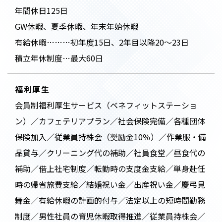
年間休日125日
GW休暇、夏季休暇、年末年始休暇
有給休暇………初年度15日、2年目以降20～23日
積立年休制度…最大60日
福利厚生
会員制福利厚生サービス（ベネフィットステーショ
ン）／カフェテリアプラン／社会保険完備／各種団体
保険加入／従業員持株会（奨励金10％）／作業服・備
品貸与／クリーニング代の補助／社員食堂／昼食代の
補助／借上社宅制度／転勤時の支度金支給／単身赴任
時の帰省旅費支給／結婚祝い金／出産祝い金／慶弔見
舞金／有給休暇の計画的付与／法定以上の短時間勤務
制度／男性社員の育児休暇取得推進／従業員持株会／